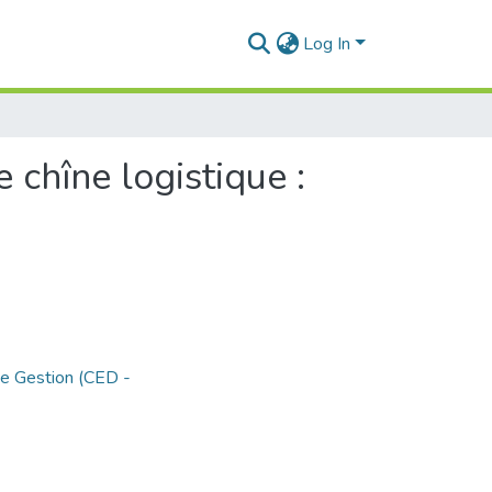
Log In
 chîne logistique :
de Gestion (CED -