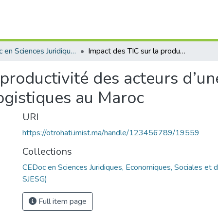
CEDoc en Sciences Juridiques, Economiques, Sociales et de Gestion (CED - SJESG)
Impact des TIC sur la productivité des acteurs d’une chîne logistique : cas des prestataires logistiques au Maroc
productivité des acteurs d’une
logistiques au Maroc
URI
https://otrohati.imist.ma/handle/123456789/19559
Collections
CEDoc en Sciences Juridiques, Economiques, Sociales et 
SJESG)
Full item page