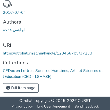
ading...
Date
2016-07-04
Authors
ابراهمي فاتحة
URI
https://otrohati.imist.ma/handle/123456789/37233
Collections
CEDoc en Lettres, Sciences Humaines, Arts et Sciences de
l’Education (CED - LSHASE)
Full item page
Otrohati
copyright © 2025-2026
CNRST
Privacy policy
End User Agreement
Send Feedback