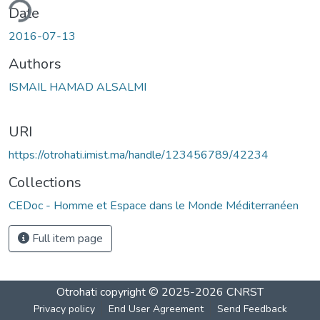
ding...
Date
2016-07-13
Authors
ISMAIL HAMAD ALSALMI
URI
https://otrohati.imist.ma/handle/123456789/42234
Collections
CEDoc - Homme et Espace dans le Monde Méditerranéen
Full item page
Otrohati
copyright © 2025-2026
CNRST
Privacy policy
End User Agreement
Send Feedback