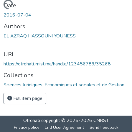
Loading...
Date
2016-07-04
Authors
EL AZRAQ HASSOUNI YOUNESS
URI
https://otrohati.imist.ma/handle/123456789/35268
Collections
Sciences Juridiques, Economiques et sociales et de Gestion
Full item page
Otrohati
copyright © 2025-2026
CNRST
Privacy policy
End User Agreement
Send Feedback