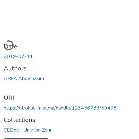
ading...
Date
2019-07-11
Authors
ARFA Abdelhakim
URI
https://otrohati.imist.ma/handle/123456789/59478
Collections
CEDoc - Univ Ibn Zohr