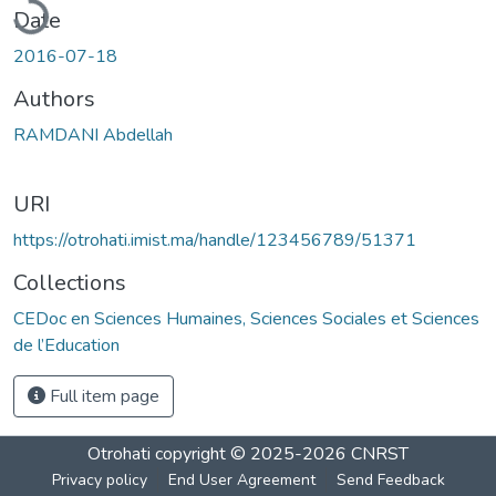
Date
2016-07-18
Authors
RAMDANI Abdellah
URI
https://otrohati.imist.ma/handle/123456789/51371
Collections
CEDoc en Sciences Humaines, Sciences Sociales et Sciences
de l’Education
Full item page
Otrohati
copyright © 2025-2026
CNRST
Privacy policy
End User Agreement
Send Feedback