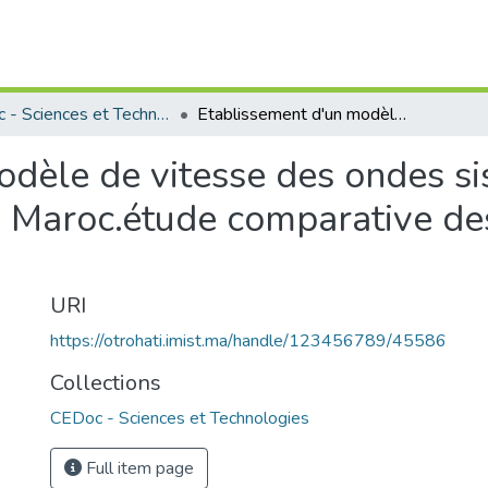
CEDoc - Sciences et Technologies
Etablissement d'un modèle de vitesse des ondes sismiques pour les différentes régions du Maroc.étude comparative des milieux géologiques.
odèle de vitesse des ondes si
u Maroc.étude comparative de
URI
https://otrohati.imist.ma/handle/123456789/45586
Collections
CEDoc - Sciences et Technologies
Full item page