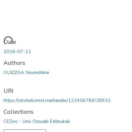
Loading...
Date
2016-07-11
Authors
OUIZZAA Noureddine
URI
https://otrohati.imist.ma/handle/123456789/38932
Collections
CEDoc - Univ Chouaib Eddoukali