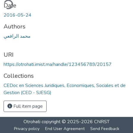
ding...
Date
2016-05-24
Authors
محمد الرافعي
URI
https://otrohati.imist.ma/handle/123456789/20157
Collections
CEDoc en Sciences Juridiques, Economiques, Sociales et de
Gestion (CED - SJESG)
Full item page
Otrohati
copyright © 2025-2026
CNRST
Privacy policy
End User Agreement
Send Feedback