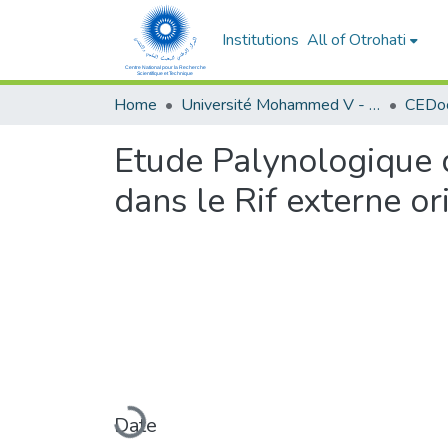
Institutions
All of Otrohati
Home
Université Mohammed V - Rabat
Etude Palynologique d
dans le Rif externe or
Loading...
Date