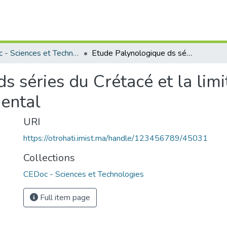
CEDoc - Sciences et Technologies
Etude Palynologique ds séries du Crétacé et la limite Crétacé-Paléogène dans le Rif externe oriental
s séries du Crétacé et la li
iental
URI
https://otrohati.imist.ma/handle/123456789/45031
Collections
CEDoc - Sciences et Technologies
Full item page