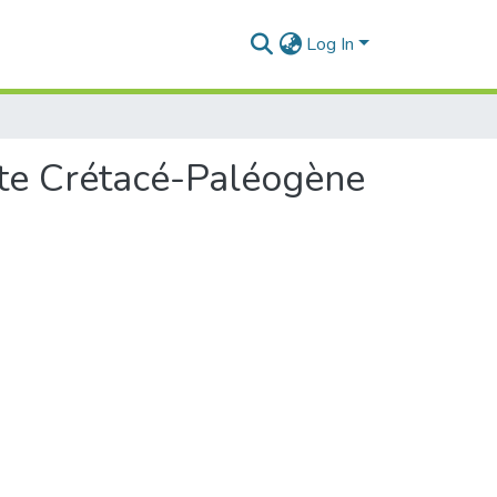
Log In
mite Crétacé-Paléogène