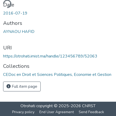
ding...
Date
2016-07-19
Authors
AYNAOU HAFID
URI
https://otrohati.imist.ma/handle/123456789/52063
Collections
CEDoc en Droit et Sciences Politiques, Economie et Gestion
Full item page
Otrohati
copyright © 2025-2026
CNRST
Privacy policy
End User Agreement
Send Feedback