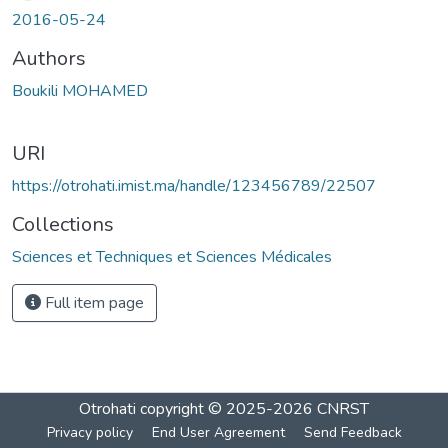
2016-05-24
Authors
Boukili MOHAMED
URI
https://otrohati.imist.ma/handle/123456789/22507
Collections
Sciences et Techniques et Sciences Médicales
Full item page
Otrohati
copyright © 2025-2026
CNRST
Privacy policy
End User Agreement
Send Feedback