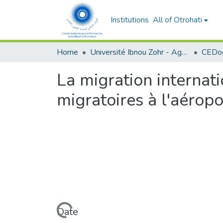
Institutions
All of Otrohati
Home
Université Ibnou Zohr - Agadir
CEDoc
La migration internati
migratoires à l'aérop
Loading...
Date