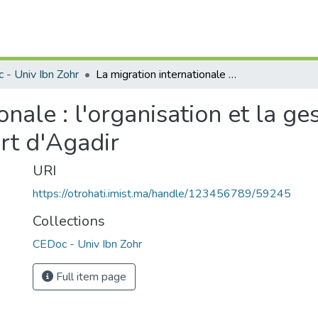
 - Univ Ibn Zohr
La migration internationale : l'organisation et la gestion des flux migratoires à l'aéroport d'Agadir
onale : l'organisation et la ge
ort d'Agadir
URI
https://otrohati.imist.ma/handle/123456789/59245
Collections
CEDoc - Univ Ibn Zohr
Full item page