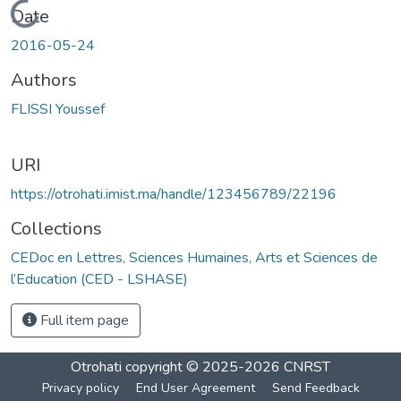
Loading...
Date
2016-05-24
Authors
FLISSI Youssef
URI
https://otrohati.imist.ma/handle/123456789/22196
Collections
CEDoc en Lettres, Sciences Humaines, Arts et Sciences de
l’Education (CED - LSHASE)
Full item page
Otrohati
copyright © 2025-2026
CNRST
Privacy policy
End User Agreement
Send Feedback