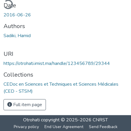
ding...
Date
2016-06-26
Authors
Sadiki, Hamid
URI
https://otrohati.imist.ma/handle/123456789/29344
Collections
CEDoc en Sciences et Techniques et Sciences Médicales
(CED - STSM)
Full item page
Otrohati
copyright © 2025-2026
CNRST
Privacy policy
End User Agreement
Send Feedback