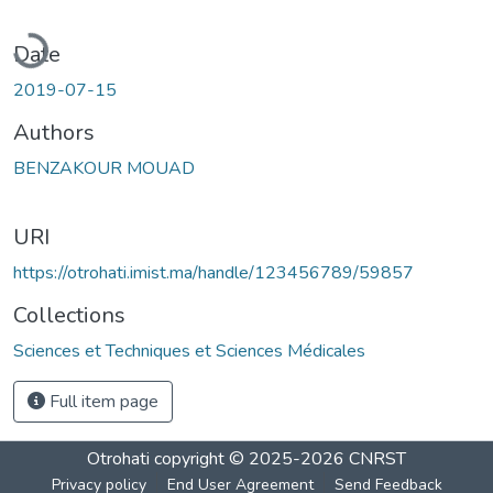
oading...
Date
2019-07-15
Authors
BENZAKOUR MOUAD
URI
https://otrohati.imist.ma/handle/123456789/59857
Collections
Sciences et Techniques et Sciences Médicales
Full item page
Otrohati
copyright © 2025-2026
CNRST
Privacy policy
End User Agreement
Send Feedback