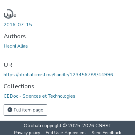
ading...
Date
2016-07-15
Authors
Hacini Aliaa
URI
https://otrohati.imist.ma/handle/123456789/44996
Collections
CEDoc - Sciences et Technologies
Full item page
Otrohati
copyright © 2025-2026
CNRST
Privacy policy
End User Agreement
Send Feedback