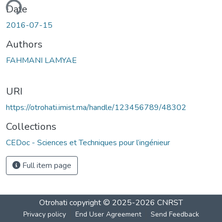
ading...
Date
2016-07-15
Authors
FAHMANI LAMYAE
URI
https://otrohati.imist.ma/handle/123456789/48302
Collections
CEDoc - Sciences et Techniques pour l’ingénieur
Full item page
Otrohati
copyright © 2025-2026
CNRST
Privacy policy
End User Agreement
Send Feedback