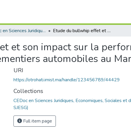
CEDoc en Sciences Juridiques, Economiques, Sociales et de Gestion (CED - SJESG)
Etude du bullwhip effet et son impact sur la performance des supply chains: cas des équipementiers automobiles au Maroc
et et son impact sur la perf
pementiers automobiles au Ma
URI
https://otrohati.imist.ma/handle/123456789/44429
Collections
CEDoc en Sciences Juridiques, Economiques, Sociales et 
SJESG)
Full item page