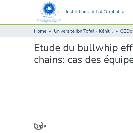
Institutions
All of Otrohati
Home
Université Ibn Tofail - Kénitra
Etude du bullwhip eff
chains: cas des équi
Loading...
Date