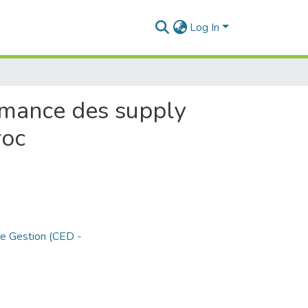
Log In
ormance des supply
roc
de Gestion (CED -