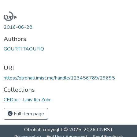
Loading...
Date
2016-06-28
Authors
GOURTI TAOUFIQ
URI
https://otrohati.imist.ma/handle/123456789/29695
Collections
CEDoc - Univ Ibn Zohr
Full item page
Otrohati
copyright © 2025-2026
CNRST
Privacy policy
End User Agreement
Send Feedback