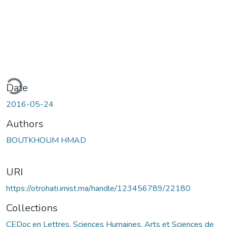
ding...
Date
2016-05-24
Authors
BOUTKHOUM HMAD
URI
https://otrohati.imist.ma/handle/123456789/22180
Collections
CEDoc en Lettres, Sciences Humaines, Arts et Sciences de