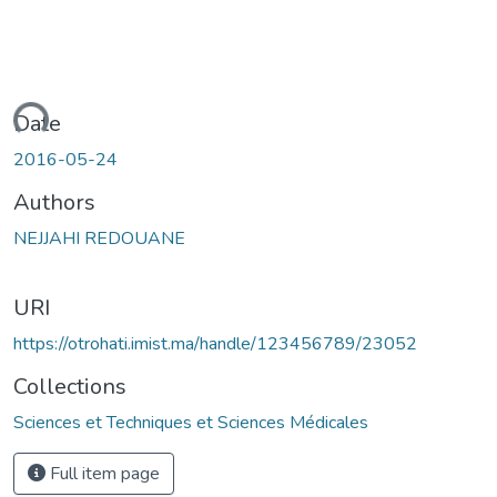
oading...
Date
2016-05-24
Authors
NEJJAHI REDOUANE
URI
https://otrohati.imist.ma/handle/123456789/23052
Collections
Sciences et Techniques et Sciences Médicales
Full item page