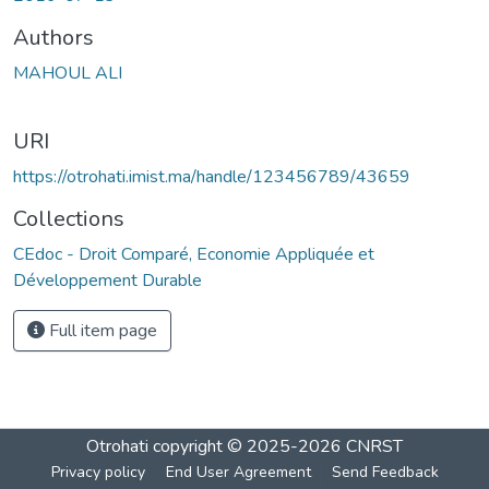
Authors
MAHOUL ALI
URI
https://otrohati.imist.ma/handle/123456789/43659
Collections
CEdoc - Droit Comparé, Economie Appliquée et
Développement Durable
Full item page
Otrohati
copyright © 2025-2026
CNRST
Privacy policy
End User Agreement
Send Feedback