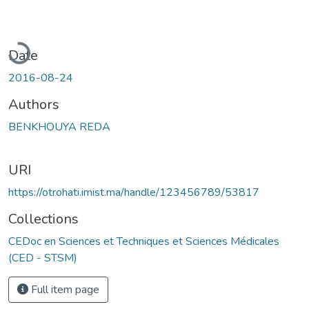
Loading...
Date
2016-08-24
Authors
BENKHOUYA REDA
URI
https://otrohati.imist.ma/handle/123456789/53817
Collections
CEDoc en Sciences et Techniques et Sciences Médicales
(CED - STSM)
Full item page