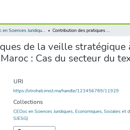
CEDoc en Sciences Juridiques, Economiques, Sociales et de Gestion (CED - SJESG)
Contribution des pratiques de la veille stratégique à la croissance des PME exportatrices au Maroc : Cas du secteur du textile les sous-secteurs (TH) et CUIR
ques de la veille stratégique 
Maroc : Cas du secteur du tex
URI
https://otrohati.imist.ma/handle/123456789/11929
Collections
CEDoc en Sciences Juridiques, Economiques, Sociales et 
SJESG)