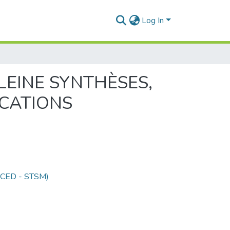
Log In
LEINE SYNTHÈSES,
ICATIONS
 (CED - STSM)