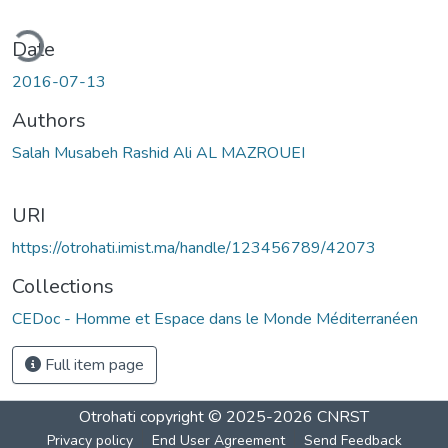
ding...
Date
2016-07-13
Authors
Salah Musabeh Rashid Ali AL MAZROUEI
URI
https://otrohati.imist.ma/handle/123456789/42073
Collections
CEDoc - Homme et Espace dans le Monde Méditerranéen
Full item page
Otrohati
copyright © 2025-2026
CNRST
Privacy policy
End User Agreement
Send Feedback