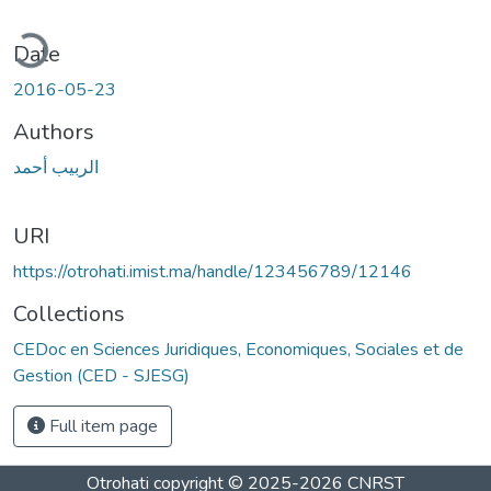
ding...
Date
2016-05-23
Authors
الربيب أحمد
URI
https://otrohati.imist.ma/handle/123456789/12146
Collections
CEDoc en Sciences Juridiques, Economiques, Sociales et de
Gestion (CED - SJESG)
Full item page
Otrohati
copyright © 2025-2026
CNRST