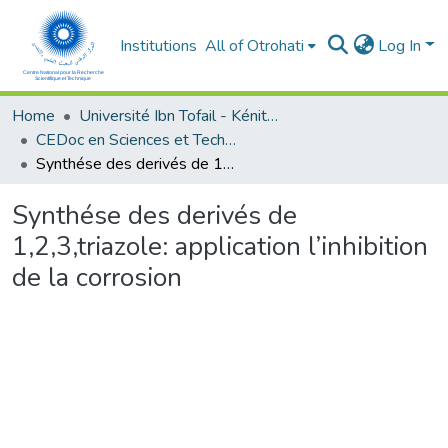
Institutions
All of Otrohati
Log In
Home
Université Ibn Tofail - Kénitra
CEDoc en Sciences et Techniques et Sciences Médicales (CED - STSM)
Synthése des derivés de 1,2,3,triazole: application l’inhibition de la corrosion
Synthése des derivés de
1,2,3,triazole: application l’inhibition
de la corrosion