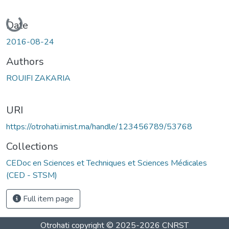
Loading...
Date
2016-08-24
Authors
ROUIFI ZAKARIA
URI
https://otrohati.imist.ma/handle/123456789/53768
Collections
CEDoc en Sciences et Techniques et Sciences Médicales
(CED - STSM)
Full item page
Otrohati
copyright © 2025-2026
CNRST