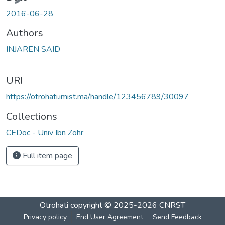
ding...
2016-06-28
Authors
INJAREN SAID
URI
https://otrohati.imist.ma/handle/123456789/30097
Collections
CEDoc - Univ Ibn Zohr
Full item page
Otrohati
copyright © 2025-2026
CNRST
Privacy policy
End User Agreement
Send Feedback