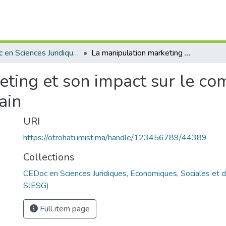
CEDoc en Sciences Juridiques, Economiques, Sociales et de Gestion (CED - SJESG)
La manipulation marketing et son impact sur le comportement du consommateur marocain
eting et son impact sur le c
ain
URI
https://otrohati.imist.ma/handle/123456789/44389
Collections
CEDoc en Sciences Juridiques, Economiques, Sociales et 
SJESG)
Full item page