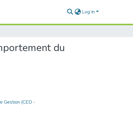
Log In
omportement du
de Gestion (CED -