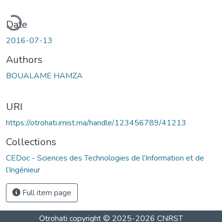
ading...
Date
2016-07-13
Authors
BOUALAME HAMZA
URI
https://otrohati.imist.ma/handle/123456789/41213
Collections
CEDoc - Sciences des Technologies de l’Information et de
l’Ingénieur
Full item page
Otrohati
copyright © 2025-2026
CNRST