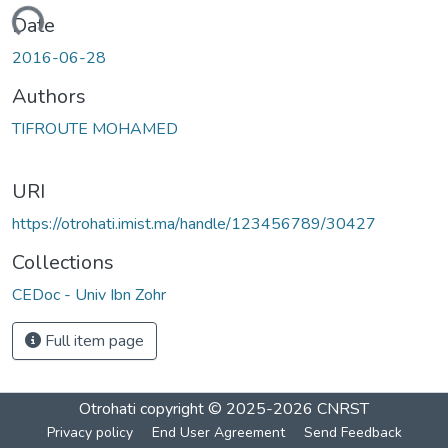
Loading...
Date
2016-06-28
Authors
TIFROUTE MOHAMED
URI
https://otrohati.imist.ma/handle/123456789/30427
Collections
CEDoc - Univ Ibn Zohr
Full item page
Otrohati
copyright © 2025-2026
CNRST
Privacy policy
End User Agreement
Send Feedback