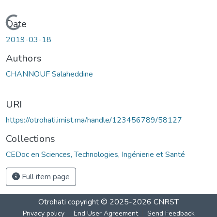
Loading...
Date
2019-03-18
Authors
CHANNOUF Salaheddine
URI
https://otrohati.imist.ma/handle/123456789/58127
Collections
CEDoc en Sciences, Technologies, Ingénierie et Santé
Full item page
Otrohati
copyright © 2025-2026
CNRST
Privacy policy
End User Agreement
Send Feedback