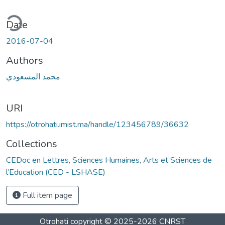
ding...
Date
2016-07-04
Authors
محمد المسعودي
URI
https://otrohati.imist.ma/handle/123456789/36632
Collections
CEDoc en Lettres, Sciences Humaines, Arts et Sciences de
l’Education (CED - LSHASE)
Full item page
Otrohati
copyright © 2025-2026
CNRST