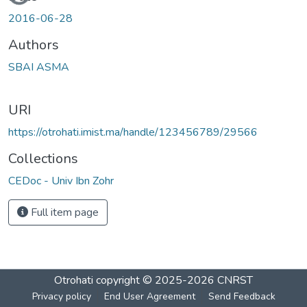
2016-06-28
Authors
SBAI ASMA
URI
https://otrohati.imist.ma/handle/123456789/29566
Collections
CEDoc - Univ Ibn Zohr
Full item page
Otrohati
copyright © 2025-2026
CNRST
Privacy policy
End User Agreement
Send Feedback