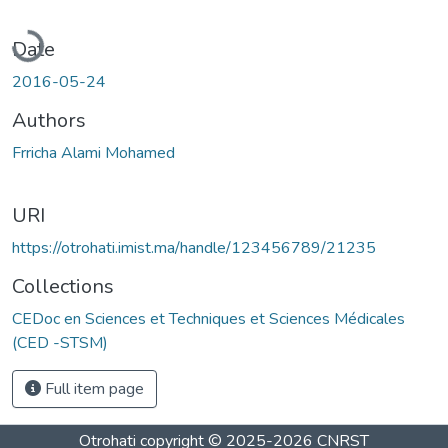
Loading...
Date
2016-05-24
Authors
Frricha Alami Mohamed
URI
https://otrohati.imist.ma/handle/123456789/21235
Collections
CEDoc en Sciences et Techniques et Sciences Médicales
(CED -STSM)
Full item page
Otrohati
copyright © 2025-2026
CNRST