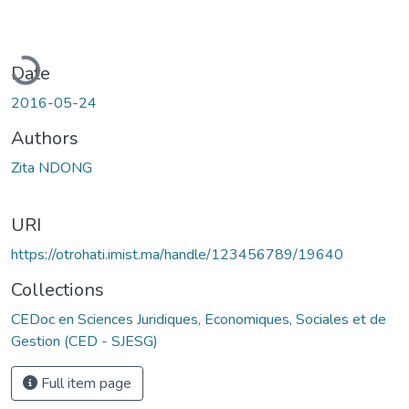
oading...
Date
2016-05-24
Authors
Zita NDONG
URI
https://otrohati.imist.ma/handle/123456789/19640
Collections
CEDoc en Sciences Juridiques, Economiques, Sociales et de
Gestion (CED - SJESG)
Full item page