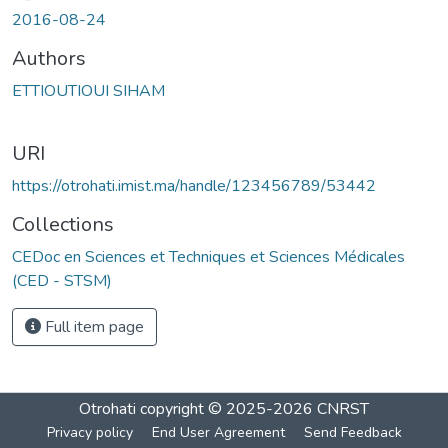
2016-08-24
Authors
ETTIOUTIOUI SIHAM
URI
https://otrohati.imist.ma/handle/123456789/53442
Collections
CEDoc en Sciences et Techniques et Sciences Médicales
(CED - STSM)
Full item page
Otrohati
copyright © 2025-2026
CNRST
Privacy policy
End User Agreement
Send Feedback