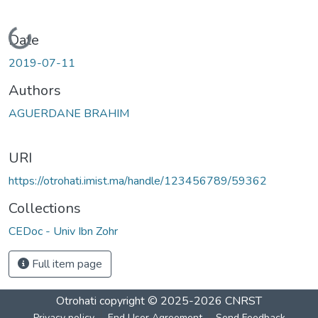
Loading...
Date
2019-07-11
Authors
AGUERDANE BRAHIM
URI
https://otrohati.imist.ma/handle/123456789/59362
Collections
CEDoc - Univ Ibn Zohr
Full item page
Otrohati
copyright © 2025-2026
CNRST
Privacy policy
End User Agreement
Send Feedback