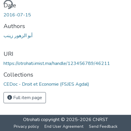
ding...
Date
2016-07-15
Authors
أبو الزهور زينب
URI
https://otrohati.imist.ma/handle/123456789/46211
Collections
CEDoc - Droit et Economie (FSJES Agdal)
Full item page
Otrohati
copyright © 2025-2026
CNRST
Privacy policy
End User Agreement
Send Feedback