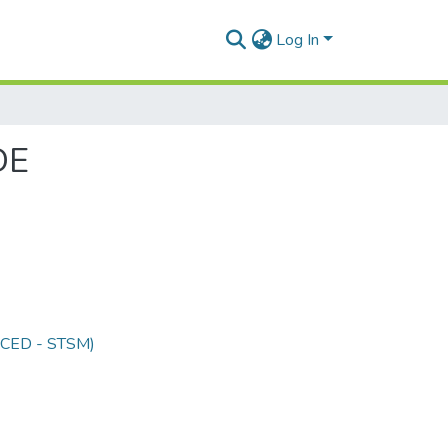
Log In
DE
 (CED - STSM)