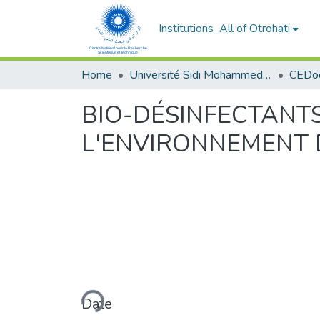
Institutions
All of Otrohati
Home
Université Sidi Mohammed Ben Abdellah - Fès
BIO-DÉSINFECTANT
L'ENVIRONNEMENT D
Loading...
Date