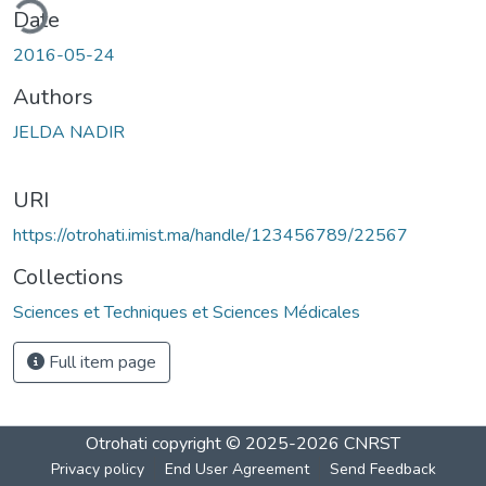
ding...
Date
2016-05-24
Authors
JELDA NADIR
URI
https://otrohati.imist.ma/handle/123456789/22567
Collections
Sciences et Techniques et Sciences Médicales
Full item page
Otrohati
copyright © 2025-2026
CNRST
Privacy policy
End User Agreement
Send Feedback