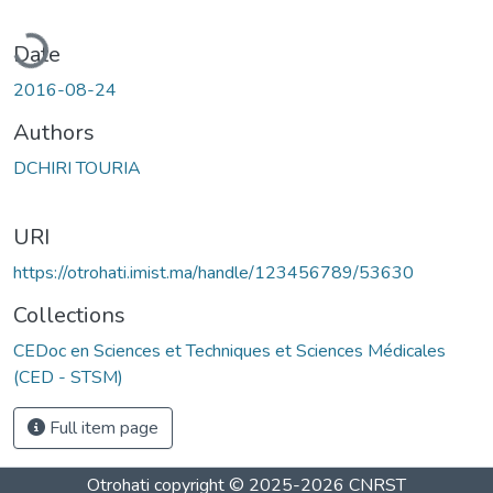
oading...
Date
2016-08-24
Authors
DCHIRI TOURIA
URI
https://otrohati.imist.ma/handle/123456789/53630
Collections
CEDoc en Sciences et Techniques et Sciences Médicales
(CED - STSM)
Full item page
Otrohati
copyright © 2025-2026
CNRST