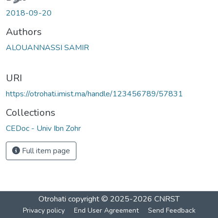
2018-09-20
Authors
ALOUANNASSI SAMIR
URI
https://otrohati.imist.ma/handle/123456789/57831
Collections
CEDoc - Univ Ibn Zohr
Full item page
Otrohati
copyright © 2025-2026
CNRST
Privacy policy
End User Agreement
Send Feedback