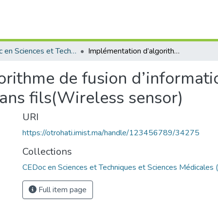
CEDoc en Sciences et Techniques et Sciences Médicales (CED - STSM)
Implémentation d’algorithme de fusion d’information venant des réseaux de capteurs sans fils(Wireless sensor)
rithme de fusion d’informati
ans fils(Wireless sensor)
URI
https://otrohati.imist.ma/handle/123456789/34275
Collections
CEDoc en Sciences et Techniques et Sciences Médicales
Full item page