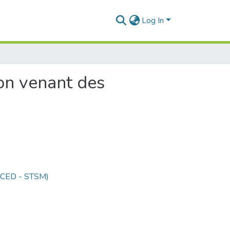
Log In
on venant des
 (CED - STSM)