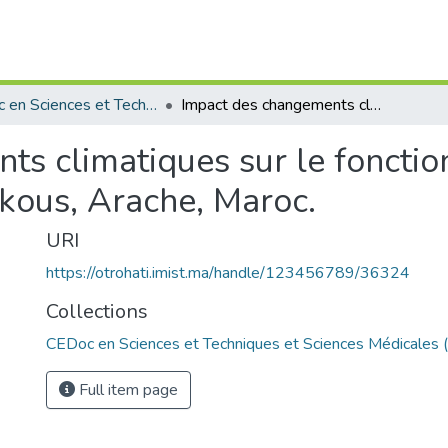
CEDoc en Sciences et Techniques et Sciences Médicales (CED - STSM)
Impact des changements climatiques sur le fonctionnement du système fuviatile de l'oued loukous, Arache, Maroc.
ts climatiques sur le foncti
ukous, Arache, Maroc.
URI
https://otrohati.imist.ma/handle/123456789/36324
Collections
CEDoc en Sciences et Techniques et Sciences Médicales
Full item page