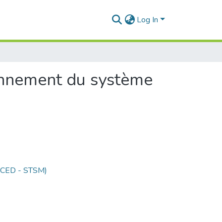
Log In
onnement du système
 (CED - STSM)