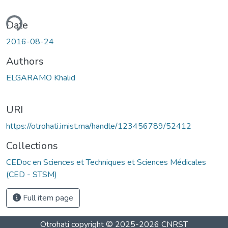
ading...
Date
2016-08-24
Authors
ELGARAMO Khalid
URI
https://otrohati.imist.ma/handle/123456789/52412
Collections
CEDoc en Sciences et Techniques et Sciences Médicales
(CED - STSM)
Full item page
Otrohati
copyright © 2025-2026
CNRST