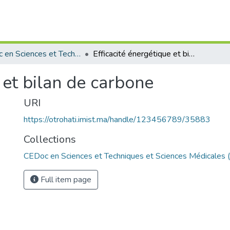
CEDoc en Sciences et Techniques et Sciences Médicales (CED - STSM)
Efficacité énergétique et bilan de carbone
 et bilan de carbone
URI
https://otrohati.imist.ma/handle/123456789/35883
Collections
CEDoc en Sciences et Techniques et Sciences Médicales
Full item page