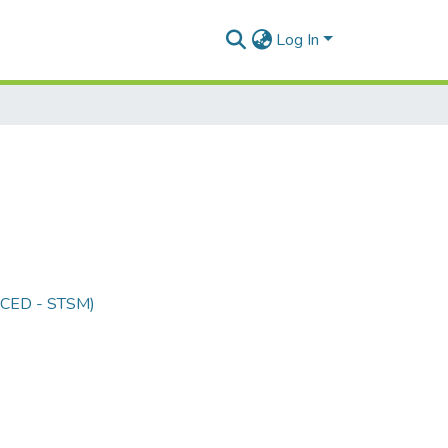
Log In
 (CED - STSM)