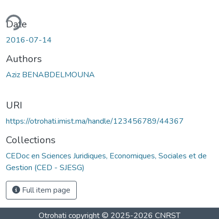
ding...
Date
2016-07-14
Authors
Aziz BENABDELMOUNA
URI
https://otrohati.imist.ma/handle/123456789/44367
Collections
CEDoc en Sciences Juridiques, Economiques, Sociales et de
Gestion (CED - SJESG)
Full item page
Otrohati
copyright © 2025-2026
CNRST